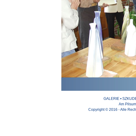
GALERIE • SZKUDE
Am Pilsume
Copyright © 2016 - Alle Rech